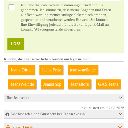
Ich habe die
Datenschutzbestimmungen
zur Kenntnis
genommen. Ich stimme zu, dass meine Angaben und Daten
zur Beantwortung meiner Anfrage elektronisch erhoben,
gespeichert und verarbeitet werden.Hinweis: Sie können
Ihre Einwilligung jederzeit für die Zukunft per E-Mail an
kontakt (AT) couponster.de widerrufen.
LOS!
Kunden, die Jeansecke lieben, kaufen auch gerne hier:
Jeans Direct
Jeans Fritz
jeans-meile.de
JeansWelt.de
Jeansshop
Jeansstore
GAS Jeans
Über Jeansecke
aktualisiert am:
07.08.2026
Wie löse ich einen
Gutschein
bei
Jeansecke
ein?
Shop-Details