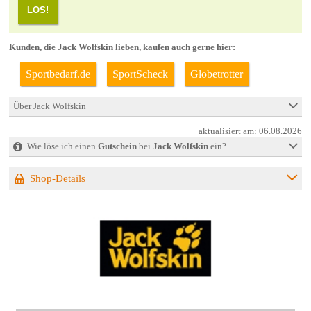
LOS!
Kunden, die Jack Wolfskin lieben, kaufen auch gerne hier:
Sportbedarf.de
SportScheck
Globetrotter
Über Jack Wolfskin
aktualisiert am:
06.08.2026
Wie löse ich einen
Gutschein
bei
Jack Wolfskin
ein?
Shop-Details