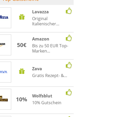
Lavazza
Original
Italienischer...
Amazon
50€
Bis zu 50 EUR Top-
Marken...
Zava
Gratis Rezept- &...
Wolfsblut
10%
10% Gutschein