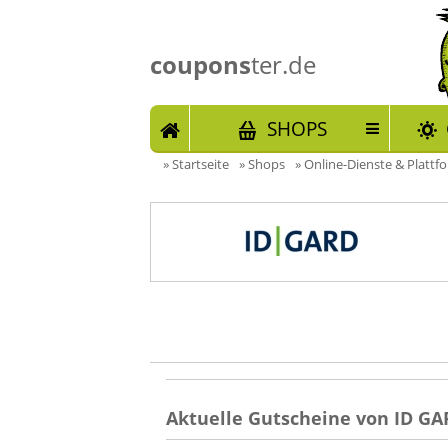
coupons
ter.de
START
SHOPS
»
Startseite
»
Shops
»
Online-Dienste & Plattf
Aktuelle Gutscheine von ID GA