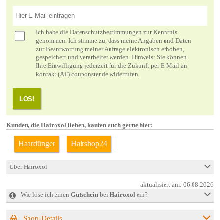
Ich habe die
Datenschutzbestimmungen
zur Kenntnis
genommen. Ich stimme zu, dass meine Angaben und Daten
zur Beantwortung meiner Anfrage elektronisch erhoben,
gespeichert und verarbeitet werden. Hinweis: Sie können
Ihre Einwilligung jederzeit für die Zukunft per E-Mail an
kontakt (AT) couponster.de widerrufen.
LOS!
Kunden, die Hairoxol lieben, kaufen auch gerne hier:
Haardünger
Hairshop24
Über Hairoxol
aktualisiert am:
06.08.2026
Wie löse ich einen
Gutschein
bei
Hairoxol
ein?
Shop-Details