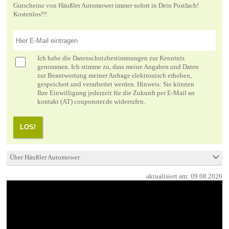
Gutscheine von Häußler Automower immer sofort in Dein Postfach!
Kostenlos!!!
Ich habe die
Datenschutzbestimmungen
zur Kenntnis
genommen. Ich stimme zu, dass meine Angaben und Daten
zur Beantwortung meiner Anfrage elektronisch erhoben,
gespeichert und verarbeitet werden. Hinweis: Sie können
Ihre Einwilligung jederzeit für die Zukunft per E-Mail an
kontakt (AT) couponster.de widerrufen.
LOS!
Über Häußler Automower
aktualisiert am:
09.08.2026