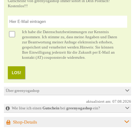
Gutscheine von greenyogashop immer sofort in Dein Postfach!
Kostenlos!!!
Ich habe die
Datenschutzbestimmungen
zur Kenntnis
genommen. Ich stimme zu, dass meine Angaben und Daten
zur Beantwortung meiner Anfrage elektronisch erhoben,
gespeichert und verarbeitet werden.Hinweis: Sie können
Ihre Einwilligung jederzeit für die Zukunft per E-Mail an
kontakt (AT) couponster.de widerrufen.
LOS!
Über greenyogashop
aktualisiert am:
07.08.2026
Wie löse ich einen
Gutschein
bei
greenyogashop
ein?
Shop-Details