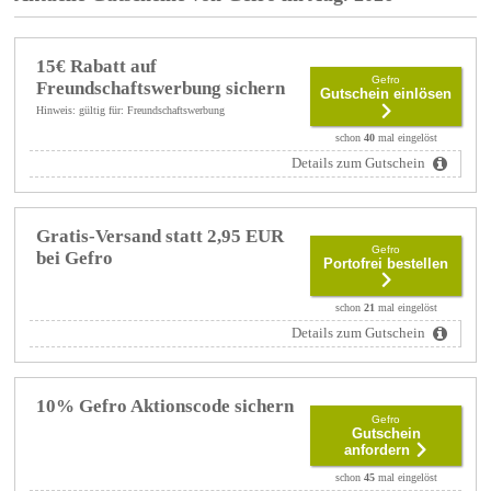
15€ Rabatt auf
Gefro
Freundschaftswerbung sichern
Gutschein einlösen
Hinweis: gültig für: Freundschaftswerbung
schon
40
mal eingelöst
Details zum Gutschein
Gratis-Versand statt 2,95 EUR
Gefro
bei Gefro
Portofrei bestellen
schon
21
mal eingelöst
Details zum Gutschein
10% Gefro Aktionscode sichern
Gefro
Gutschein
anfordern
schon
45
mal eingelöst