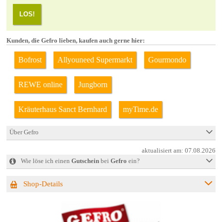
LOS!
Kunden, die Gefro lieben, kaufen auch gerne hier:
Bofrost
Allyouneed Supermarkt
Gourmondo
REWE online
Jungborn
Kräuterhaus Sanct Bernhard
myTime.de
Über Gefro
aktualisiert am:
07.08.2026
Wie löse ich einen
Gutschein
bei
Gefro
ein?
Shop-Details