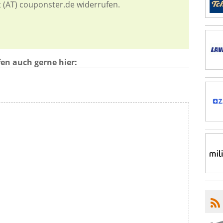
t (AT) couponster.de widerrufen.
en auch gerne hier: