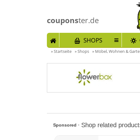
coupons
ter.de
START
SHOPS
»
Startseite
»
Shops
»
Möbel, Wohnen & Gart