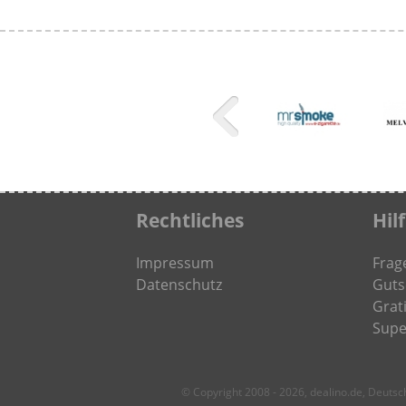
Rechtliches
Hil
Impressum
Frag
Datenschutz
Guts
Grati
Supe
© Copyright 2008 - 2026, dealino.de, Deuts