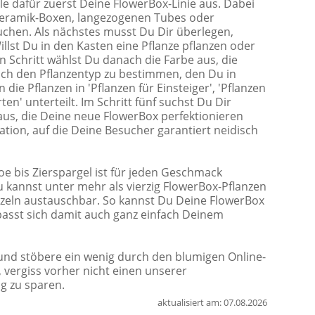
le dafür zuerst Deine FlowerBox-Linie aus. Dabei
Keramik-Boxen, langezogenen Tubes oder
uchen. Als nächstes musst Du Dir überlegen,
llst Du in den Kasten eine Pflanze pflanzen oder
en Schritt wählst Du danach die Farbe aus, die
ch den Pflanzentyp zu bestimmen, den Du in
die Pflanzen in 'Pflanzen für Einsteiger', 'Pflanzen
ten' unterteilt. Im Schritt fünf suchst Du Dir
aus, die Deine neue FlowerBox perfektionieren
ation, auf die Deine Besucher garantiert neidisch
e bis Zierspargel ist für jeden Geschmack
u kannst unter mehr als vierzig FlowerBox-Pflanzen
inzeln austauschbar. So kannst Du Deine FlowerBox
passt sich damit auch ganz einfach Deinem
 und stöbere ein wenig durch den blumigen Online-
 vergiss vorher nicht einen unserer
g zu sparen.
aktualisiert am:
07.08.2026