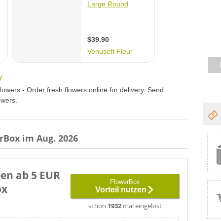
rBox im Aug. 2026
en ab 5 EUR
FlowerBox
ox
Vorteil nutzen
schon
1932
mal eingelöst