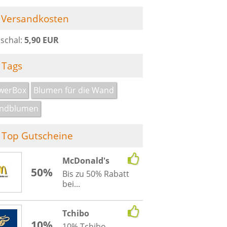
Versandkosten
schal:
5,90 EUR
Tags
werBox
Blumen für die Wand
ndblumen
Top Gutscheine
McDonald's
50%
Bis zu 50% Rabatt
bei...
Tchibo
10%
10% Tchibo