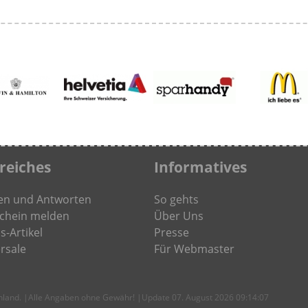
freiches
Informatives
en und Antworten
So gehts
chein melden
Über Uns
s-Artikel
Presse
rsale
Für Webmaster
chland. |Alle Angaben ohne Gewähr! |Update 07. August 2026 09:14:07