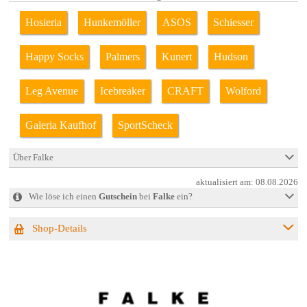
Hosieria
Hunkemöller
ASOS
Schiesser
Happy Socks
Palmers
Kunert
Hudson
Leg Avenue
Icebreaker
CRAFT
Wolford
Galeria Kaufhof
SportScheck
Über Falke
aktualisiert am:
08.08.2026
Wie löse ich einen
Gutschein
bei
Falke
ein?
Shop-Details