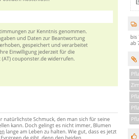
stimmungen
zur Kenntnis genommen.
bis
Angaben und Daten zur Beantwortung
ab 
 erhoben, gespeichert und verarbeitet
re Einwilligung jederzeit für die
t (AT) couponster.de widerrufen.
Pfl
Zim
Pfl
Pfl
Pfl
er natürlichste Schmuck, den man sich für seine
len kann. Doch gelingt es nicht immer, Blumen
en
lange am Leben zu halten. Wie gut, dass es jetzt
Evrgreen.de gibt, denn den beiden