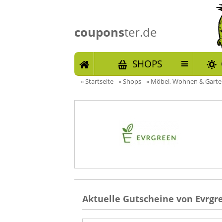
coupons
ter.de
START
SHOPS
»
Startseite
»
Shops
»
Möbel, Wohnen & Gart
Aktuelle Gutscheine von Evrgr