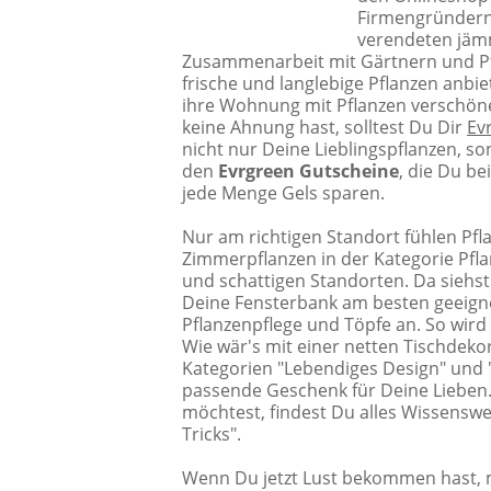
Firmengründern 
verendeten jämm
Zusammenarbeit mit Gärtnern und Pfl
frische und langlebige Pflanzen anbi
ihre Wohnung mit Pflanzen verschöne
keine Ahnung hast, solltest Du Dir
Ev
nicht nur Deine Lieblingspflanzen, s
den
Evrgreen Gutscheine
, die Du be
jede Menge Gels sparen.
Nur am richtigen Standort fühlen Pfl
Zimmerpflanzen in der Kategorie Pfla
und schattigen Standorten. Da siehst
Deine Fensterbank am besten geeignet
Pflanzenpflege und Töpfe an. So wird
Wie wär's mit einer netten Tischdeko
Kategorien "Lebendiges Design" und
passende Geschenk für Deine Liebe
möchtest, findest Du alles Wissenswe
Tricks".
Wenn Du jetzt Lust bekommen hast, 