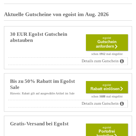
Aktuelle Gutscheine von egoist im Aug. 2026
30 EUR EgoIst Gutschein
egoist
abstauben
Gutschein
anfordern
schon
1912
mal eingelöst
Details zum Gutschein
Bis zu 50% Rabatt im EgoIst
egoist
Sale
Rabatt einlösen
Hinweis: Rabatt gilt auf ausgewählte Artikel im Sale
schon
1688
mal eingelöst
Details zum Gutschein
Gratis-Versand bei EgoIst
egoist
Portofrei
bestellen