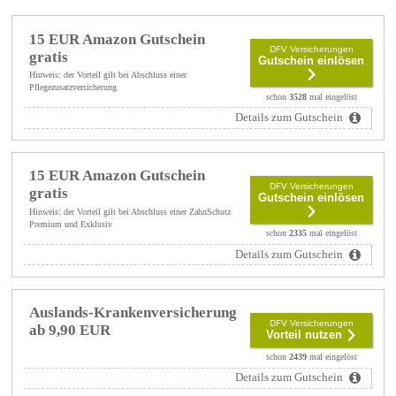
15 EUR Amazon Gutschein
DFV Versicherungen
gratis
Gutschein einlösen
Hinweis: der Vorteil gilt bei Abschluss einer
Pflegezusatzversicherung
schon
3528
mal eingelöst
Details zum Gutschein
15 EUR Amazon Gutschein
DFV Versicherungen
gratis
Gutschein einlösen
Hinweis: der Vorteil gilt bei Abschluss einer ZahnSchutz
Premium und Exklusiv
schon
2335
mal eingelöst
Details zum Gutschein
Auslands-Krankenversicherung
DFV Versicherungen
ab 9,90 EUR
Vorteil nutzen
schon
2439
mal eingelöst
Details zum Gutschein