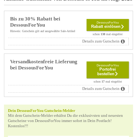
Bis zu 30% Rabatt bei
DessousForYou
DessousForYou
Rabatt einlösen
Hinweis: Gutschein gilt auf ausgewählte Sale-Artikel
schon
138
mal eingelöst
Details zum Gutschein
Versandkostenfreie Lieferung
DessousForYou
bei DessousForYou
Portofrei
bestellen
schon
17
mal eingelöst
Details zum Gutschein
Dein DessousForYou Gutschein-Melder
Mit dem Gutschein-Melder erhältst Du die exklusivsten und neuesten
Gutscheine von DessousForYou immer sofort in Dein Postfach!
Kostenlos!!!