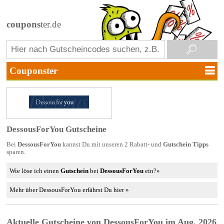
coupons
ter.de
DessousForYou Gutscheine
Bei
DessousForYou
kannst Du mit unseren 2 Rabatt- und
Gutschein Tipps
sparen.
Wie löse ich einen
Gutschein
bei
DessousForYou
ein?»
Mehr über DessousForYou erfährst Du hier »
Aktuelle Gutscheine von DessousForYou im Aug. 2026