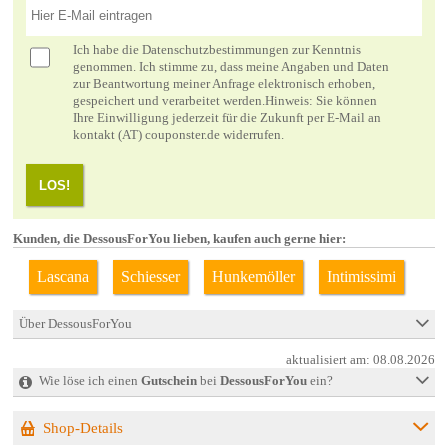
Ich habe die
Datenschutzbestimmungen
zur Kenntnis
genommen. Ich stimme zu, dass meine Angaben und Daten
zur Beantwortung meiner Anfrage elektronisch erhoben,
gespeichert und verarbeitet werden.Hinweis: Sie können
Ihre Einwilligung jederzeit für die Zukunft per E-Mail an
kontakt (AT) couponster.de widerrufen.
LOS!
Kunden, die DessousForYou lieben, kaufen auch gerne hier:
Lascana
Schiesser
Hunkemöller
Intimissimi
Über DessousForYou
aktualisiert am:
08.08.2026
Wie löse ich einen
Gutschein
bei
DessousForYou
ein?
Shop-Details