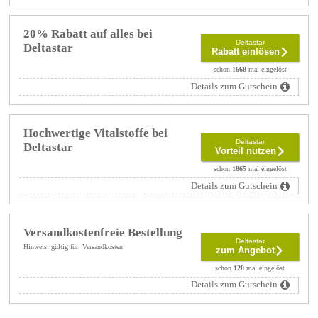
20% Rabatt auf alles bei
Deltastar
Deltastar
Rabatt einlösen
schon
1668
mal eingelöst
Details zum Gutschein
Hochwertige Vitalstoffe bei
Deltastar
Deltastar
Vorteil nutzen
schon
1865
mal eingelöst
Details zum Gutschein
Versandkostenfreie Bestellung
Deltastar
Hinweis: gültig für: Versandkosten
zum Angebot
schon
120
mal eingelöst
Details zum Gutschein