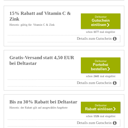
15% Rabatt auf Vitamin C &
Deltastar
Zink
Gutschein
einlösen
Hinweis: gültig für: Vitamin C & Zink
schon
1177
mal eingelöst
Details zum Gutschein
Gratis-Versand statt 4,50 EUR
Deltastar
bei Deltastar
Portofrei
bestellen
schon
2441
mal eingelöst
Details zum Gutschein
Bis zu 30% Rabatt bei Deltastar
Deltastar
Hinweis: der Rabatt gilt auf ausgewählte Angebote
Rabatt einlösen
schon
1326
mal eingelöst
Details zum Gutschein