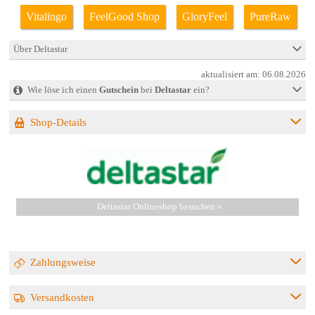
Vitalingo
FeelGood Shop
GloryFeel
PureRaw
Über Deltastar
aktualisiert am:
06.08.2026
Wie löse ich einen
Gutschein
bei
Deltastar
ein?
Shop-Details
Deltastar Onlineshop besuchen »
Zahlungsweise
Versandkosten