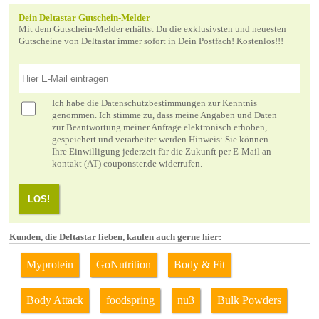
Dein Deltastar Gutschein-Melder
Mit dem Gutschein-Melder erhältst Du die exklusivsten und neuesten
Gutscheine von Deltastar immer sofort in Dein Postfach! Kostenlos!!!
Ich habe die
Datenschutzbestimmungen
zur Kenntnis
genommen. Ich stimme zu, dass meine Angaben und Daten
zur Beantwortung meiner Anfrage elektronisch erhoben,
gespeichert und verarbeitet werden.Hinweis: Sie können
Ihre Einwilligung jederzeit für die Zukunft per E-Mail an
kontakt (AT) couponster.de widerrufen.
LOS!
Kunden, die Deltastar lieben, kaufen auch gerne hier:
Myprotein
GoNutrition
Body & Fit
Body Attack
foodspring
nu3
Bulk Powders