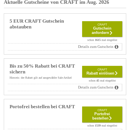
Aktuelle Gutscheine von CRAFT im Aug. 2026
5 EUR CRAFT Gutschein
CRAFT
abstauben
Gutschein
anfordern
schon
1615
mal eingelöst
Details zum Gutschein
Bis zu 50% Rabatt bei CRAFT
CRAFT
sichern
Rabatt einlösen
Hinweis: der Rabatt gilt auf ausgewählte Sale-Artikel
schon
45
mal eingelöst
Details zum Gutschein
Portofrei bestellen bei CRAFT
CRAFT
Portofrei
bestellen
schon
1539
mal eingelöst