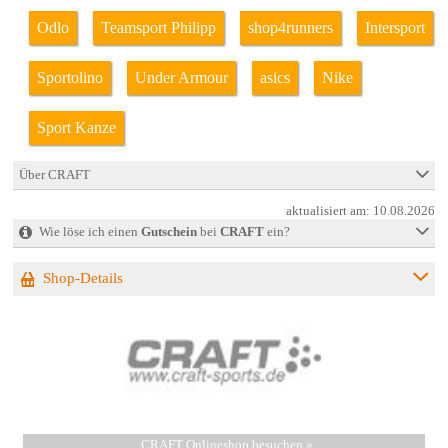
Odlo
Teamsport Philipp
shop4runners
Intersport
Sportolino
Under Armour
asics
Nike
Sport Kanze
Über CRAFT
aktualisiert am:
10.08.2026
Wie löse ich einen
Gutschein
bei
CRAFT
ein?
Shop-Details
CRAFT Onlineshop besuchen »