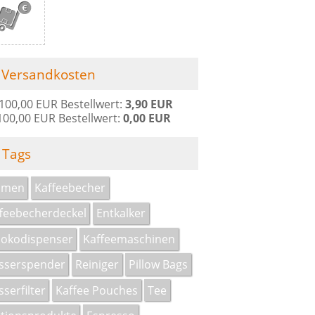
Versandkosten
 100,00 EUR Bestellwert:
3,90 EUR
100,00 EUR Bestellwert:
0,00 EUR
Tags
omen
Kaffeebecher
feebecherdeckel
Entkalker
okodispenser
Kaffeemaschinen
sserspender
Reiniger
Pillow Bags
serfilter
Kaffee Pouches
Tee