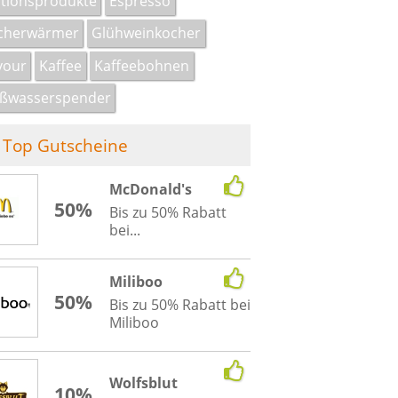
tionsprodukte
Espresso
lcherwärmer
Glühweinkocher
vour
Kaffee
Kaffeebohnen
ißwasserspender
Top Gutscheine
McDonald's
50%
Bis zu 50% Rabatt
bei...
Miliboo
50%
Bis zu 50% Rabatt bei
Miliboo
Wolfsblut
10%