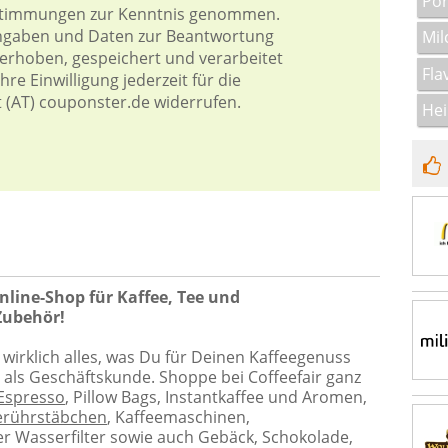
Por
stimmungen
zur Kenntnis genommen.
Angaben und Daten zur Beantwortung
Mi
 erhoben, gespeichert und verarbeitet
Fla
re Einwilligung jederzeit für die
t (AT) couponster.de widerrufen.
He
Online-Shop für Kaffee, Tee und
Zubehör!
irklich alles, was Du für Deinen Kaffeegenuss
r als Geschäftskunde. Shoppe bei Coffeefair ganz
Espresso
, Pillow Bags, Instantkaffee und Aromen,
erührstäbchen
, Kaffeemaschinen,
 Wasserfilter sowie auch Gebäck, Schokolade,