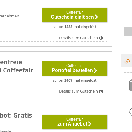
Coffeefair
Unternehmen
Gutschein einlösen
schon
1288
mal eingelöst
Details zum Gutschein
enfreie
Coffeefair
i Coffeefair
Portofrei bestellen
schon
2407
mal eingelöst
Details zum Gutschein
ot: Gratis
Coffeefair
zum Angebot
affeeabo