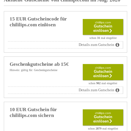
15 EUR Gutscheincode für
chililips.com
chililips.com einlösen
Gutschein
einlösen
schon
31
mal eingelöst
Details zum Gutschein
Geschenkgutscheine ab 15€
chililips.com
Hinweis: gültig für: Geschenkgutscheine
Gutschein
einlösen
schon
902
mal eingelöst
Details zum Gutschein
10 EUR Gutschein für
chililips.com
chililips.com sichern
Gutschein
einlösen
schon
2879
mal eingelöst