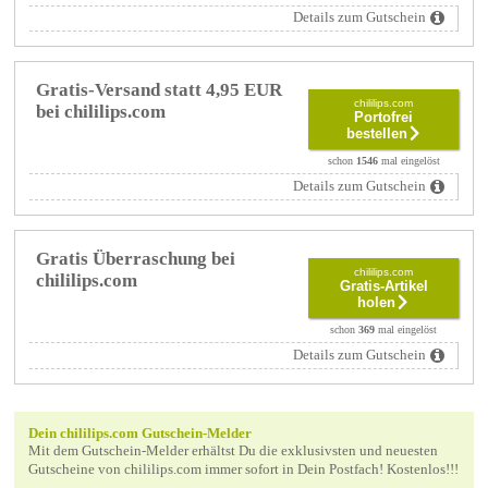
Details zum Gutschein
Gratis-Versand statt 4,95 EUR
chililips.com
bei chililips.com
Portofrei
bestellen
schon
1546
mal eingelöst
Details zum Gutschein
Gratis Überraschung bei
chililips.com
chililips.com
Gratis-Artikel
holen
schon
369
mal eingelöst
Details zum Gutschein
Dein chililips.com Gutschein-Melder
Mit dem Gutschein-Melder erhältst Du die exklusivsten und neuesten
Gutscheine von chililips.com immer sofort in Dein Postfach! Kostenlos!!!