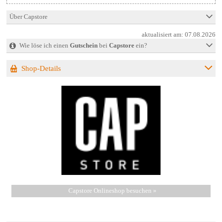
Über Capstore
aktualisiert am:
07.08.2026
Wie löse ich einen
Gutschein
bei
Capstore
ein?
Shop-Details
Capstore Onlineshop besuchen »