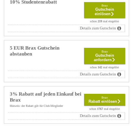
10% Studentenrabatt
Brax
Gutschein
einlösen
schon
219
mal eingelöst
Details zum Gutschein
5 EUR Brax Gutschein
Brax
abstauben
Gutschein
anfordern
schon
142
mal eingelöst
Details zum Gutschein
3% Rabatt auf jeden Einkauf bei
Brax
Brax
Rabatt einlösen
Hinweis: der Rabatt gilt für Club-Mitglieder
schon
1767
mal eingelöst
Details zum Gutschein