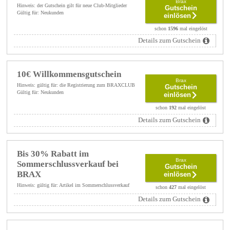
Brax
Hinweis: der Gutschein gilt für neue Club-Mitglieder
Gutschein
Gültig für: Neukunden
einlösen
schon
1596
mal eingelöst
Details zum Gutschein
10€ Willkommensgutschein
Brax
Hinweis: gültig für: die Registrierung zum BRAXCLUB
Gutschein
Gültig für: Neukunden
einlösen
schon
192
mal eingelöst
Details zum Gutschein
Bis 30% Rabatt im
Brax
Sommerschlussverkauf bei
Gutschein
BRAX
einlösen
Hinweis: gültig für: Artikel im Sommerschlussverkauf
schon
427
mal eingelöst
Details zum Gutschein