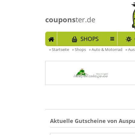
coupons
ter.de
START
SHOPS
»
Startseite
»
Shops
»
Auto & Motorrad
»
Aus
Aktuelle Gutscheine von Auspu