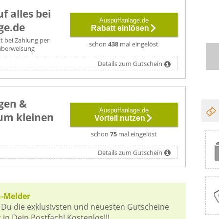
f alles bei
Auspuffanlage.de
ge.de
Rabatt einlösen
lt bei Zahlung per
schon
438
mal eingelöst
überweisung
Details zum Gutschein
gen &
Auspuffanlage.de
zum kleinen
Vorteil nutzen
schon
75
mal eingelöst
Details zum Gutschein
n-Melder
 Du die exklusivsten und neuesten Gutscheine
in Dein Postfach! Kostenlos!!!