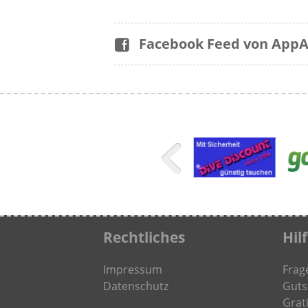
Facebook Feed von App
Rechtliches
Hil
Impressum
Frag
Datenschutz
Guts
Grati