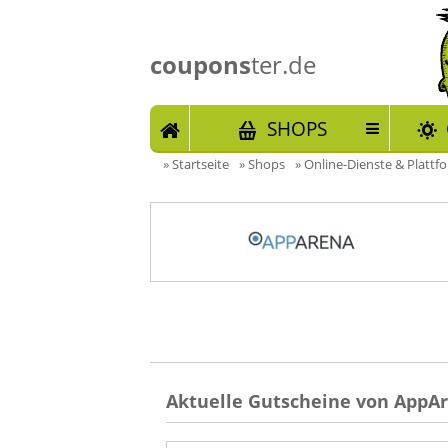
coupons
ter.de
START
SHOPS
»
Startseite
»
Shops
»
Online-Dienste & Plattf
Aktuelle Gutscheine von AppAr