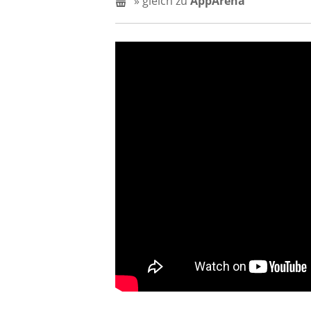
» gleich zu
AppArena