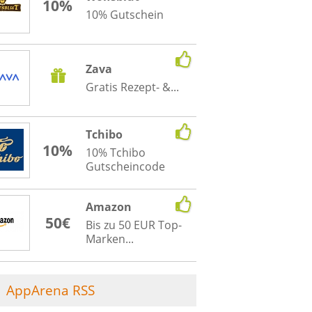
10%
10% Gutschein
Zava
Gratis Rezept- &...
Tchibo
10%
10% Tchibo
Gutscheincode
Amazon
50€
Bis zu 50 EUR Top-
Marken...
AppArena RSS