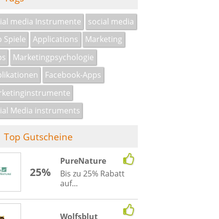
ial media Instrumente
social media
 Spiele
Applications
Marketing
ps
Marketingpsychologie
likationen
Facebook-Apps
ketinginstrumente
ial Media instruments
Top Gutscheine
PureNature
25%
Bis zu 25% Rabatt
auf...
Wolfsblut