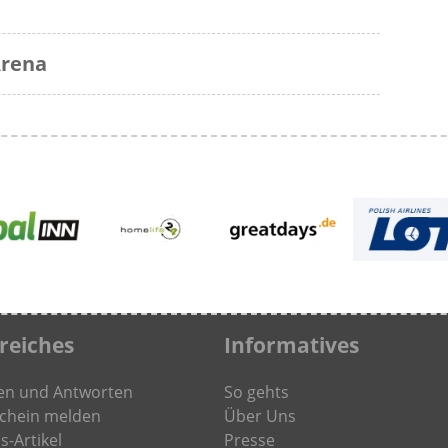
Arena
freiches
Informatives
en und Antworten
So gehts
chein melden
Über Uns
s-Artikel
Presse