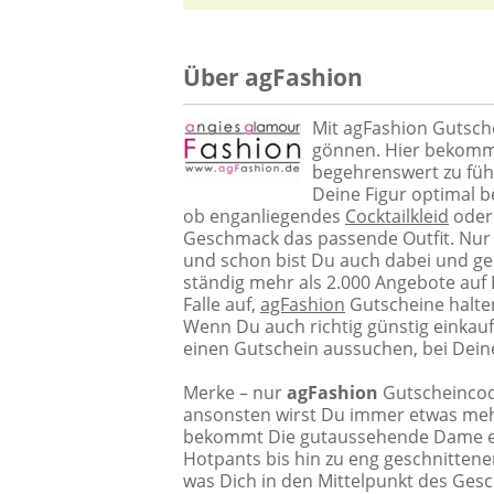
Über agFashion
Mit agFashion Gutsch
gönnen. Hier bekomms
begehrenswert zu füh
Deine Figur optimal be
ob enganliegendes
Cocktailkleid
oder 
Geschmack das passende Outfit. Nur
und schon bist Du auch dabei und geni
ständig mehr als 2.000 Angebote auf
Falle auf,
agFashion
Gutscheine halte
Wenn Du auch richtig günstig einkau
einen Gutschein aussuchen, bei Deine
Merke – nur
agFashion
Gutscheincode
ansonsten wirst Du immer etwas mehr 
bekommt Die gutaussehende Dame etw
Hotpants bis hin zu eng geschnitten
was Dich in den Mittelpunkt des Ges