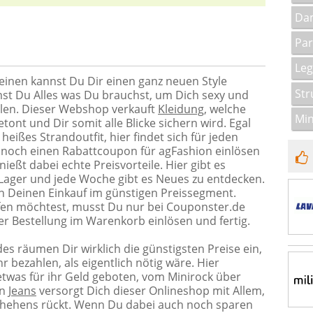
Da
Par
Leg
einen kannst Du Dir einen ganz neuen Style
St
t Du Alles was Du brauchst, um Dich sexy und
len. Dieser Webshop verkauft
Kleidung
, welche
Min
tont und Dir somit alle Blicke sichern wird. Egal
heißes Strandoutfit, hier findet sich für jeden
 noch einen Rabattcoupon für agFashion einlösen
eßt dabei echte Preisvorteile. Hier gibt es
 Lager und jede Woche gibt es Neues zu entdecken.
n Deinen Einkauf im günstigen Preissegment.
fen möchtest, musst Du nur bei Couponster.de
r Bestellung im Warenkorb einlösen und fertig.
s räumen Dir wirklich die günstigsten Preise ein,
bezahlen, als eigentlich nötig wäre. Hier
as für ihr Geld geboten, vom Minirock über
en
Jeans
versorgt Dich dieser Onlineshop mit Allem,
chehens rückt. Wenn Du dabei auch noch sparen