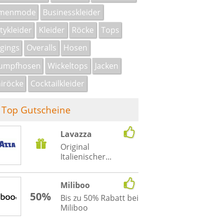
menmode
Businesskleider
tykleider
Kleider
Röcke
Tops
gings
Overalls
Hosen
rumpfhosen
Wickeltops
Jacken
iröcke
Cocktailkleider
Top Gutscheine
Lavazza
Original
Italienischer...
Miliboo
50%
Bis zu 50% Rabatt bei
Miliboo