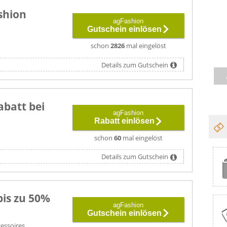
shion
agFashion
Gutschein einlösen
n
schon
2826
mal eingelöst
Details zum Gutschein
abatt bei
agFashion
Rabatt einlösen
schon
60
mal eingelöst
Details zum Gutschein
bis zu 50%
agFashion
Gutschein einlösen
cessoires