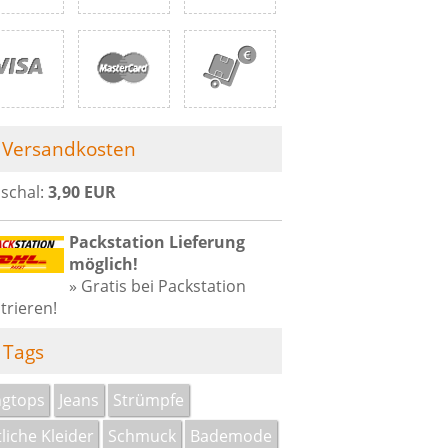
Versandkosten
schal:
3,90 EUR
Packstation Lieferung
möglich!
» Gratis bei Packstation
trieren!
Tags
ngtops
Jeans
Strümpfe
tliche Kleider
Schmuck
Bademode