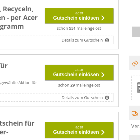
 Recyceln,
acer
n - per Acer
Gutschein einlösen
rogramm
schon
551
mal eingelöst
Details zum Gutschein
für
acer
Gutschein einlösen
usgewählte Aktion für
schon
29
mal eingelöst
Details zum Gutschein
tschein für
Ver
acer
er-
Gutschein einlösen