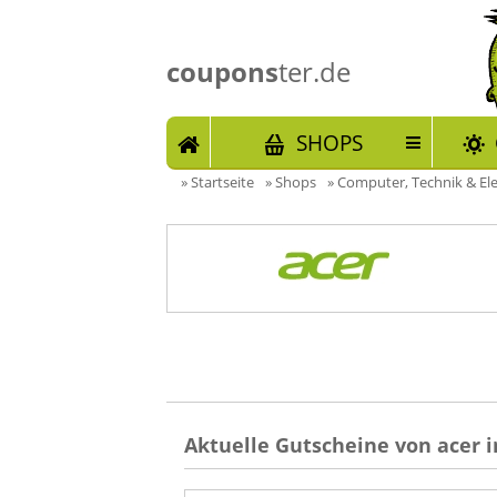
coupons
ter.de
START
SHOPS
»
Startseite
»
Shops
»
Computer, Technik & El
Aktuelle Gutscheine von acer i