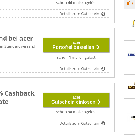
schon
46
mal eingelöst
Details zum Gutschein
nd bei acer
acer
 den Standardversand.
Portofrei bestellen
schon
1
mal eingelöst
Details zum Gutschein
4% Cashback
acer
ate
Gutschein einlösen
schon
38
mal eingelöst
Details zum Gutschein