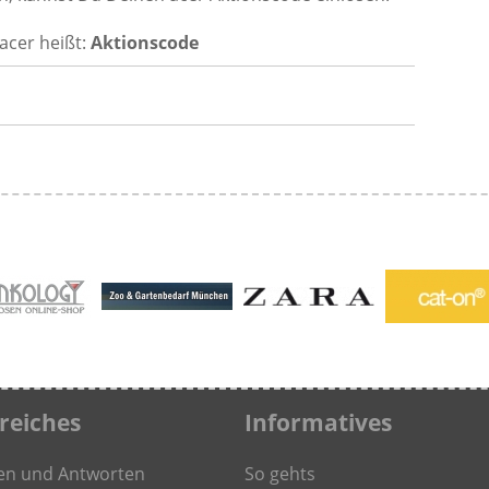
acer heißt:
Aktionscode
freiches
Informatives
en und Antworten
So gehts